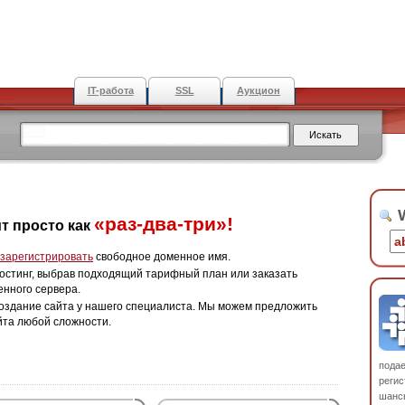
IT-работа
SSL
Аукцион
W
«раз-два-три»!
т просто как
зарегистрировать
свободное доменное имя.
остинг, выбрав подходящий тарифный план или заказать
енного сервера.
оздание сайта у нашего специалиста. Мы можем предложить
йта любой сложности.
пода
регис
шанс