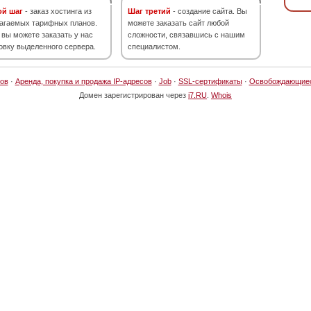
ой шаг
- заказ хостинга из
Шаг третий
- создание сайта. Вы
агаемых тарифных планов.
можете заказать сайт любой
 вы можете заказать у нас
сложности, связавшись с нашим
овку выделенного сервера.
специалистом.
ов
·
Аренда, покупка и продажа IP-адресов
·
Job
·
SSL-сертификаты
·
Освобождающие
Домен зарегистрирован через
i7.RU
.
Whois