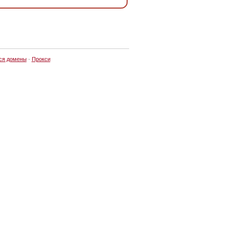
ся домены
·
Прокси