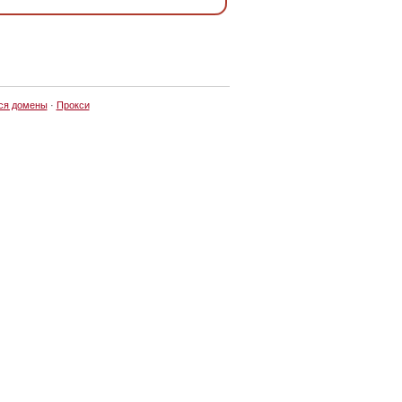
ся домены
·
Прокси