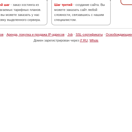
ой шаг
- заказ хостинга из
Шаг третий
- создание сайта. Вы
агаемых тарифных планов.
можете заказать сайт любой
 вы можете заказать у нас
сложности, связавшись с нашим
овку выделенного сервера.
специалистом.
ов
·
Аренда, покупка и продажа IP-адресов
·
Job
·
SSL-сертификаты
·
Освобождающие
Домен зарегистрирован через
i7.RU
.
Whois