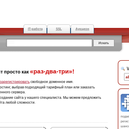
IT-работа
SSL
Аукцион
W
«раз-два-три»!
т просто как
зарегистрировать
свободное доменное имя.
остинг, выбрав подходящий тарифный план или заказать
енного сервера.
оздание сайта у нашего специалиста. Мы можем предложить
йта любой сложности.
пода
регис
шанс