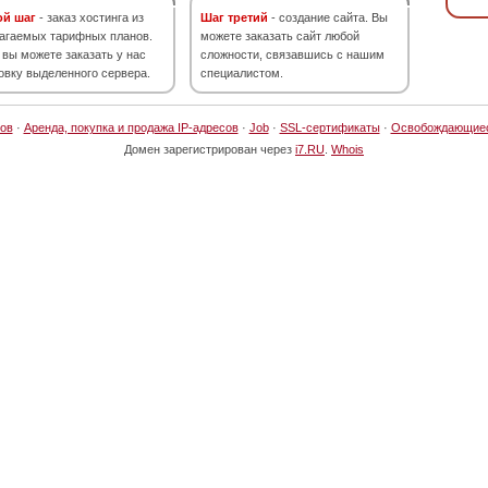
ой шаг
- заказ хостинга из
Шаг третий
- создание сайта. Вы
агаемых тарифных планов.
можете заказать сайт любой
 вы можете заказать у нас
сложности, связавшись с нашим
овку выделенного сервера.
специалистом.
ов
·
Аренда, покупка и продажа IP-адресов
·
Job
·
SSL-сертификаты
·
Освобождающие
Домен зарегистрирован через
i7.RU
.
Whois