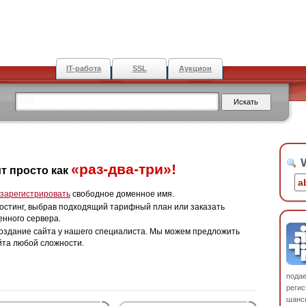
IT-работа
SSL
Аукцион
W
«раз-два-три»!
т просто как
зарегистрировать
свободное доменное имя.
остинг, выбрав подходящий тарифный план или заказать
енного сервера.
оздание сайта у нашего специалиста. Мы можем предложить
йта любой сложности.
пода
регис
шанс