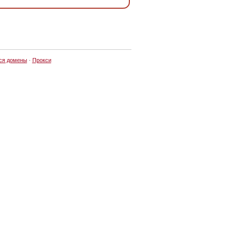
ся домены
·
Прокси