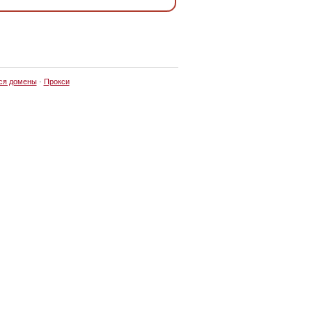
ся домены
·
Прокси