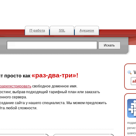
IT-работа
SSL
Аукцион
W
«раз-два-три»!
т просто как
зарегистрировать
свободное доменное имя.
остинг, выбрав подходящий тарифный план или заказать
енного сервера.
оздание сайта у нашего специалиста. Мы можем предложить
йта любой сложности.
пода
регис
шанс