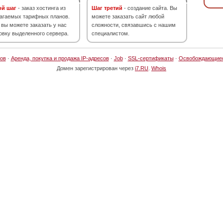
ой шаг
- заказ хостинга из
Шаг третий
- создание сайта. Вы
агаемых тарифных планов.
можете заказать сайт любой
 вы можете заказать у нас
сложности, связавшись с нашим
овку выделенного сервера.
специалистом.
ов
·
Аренда, покупка и продажа IP-адресов
·
Job
·
SSL-сертификаты
·
Освобождающие
Домен зарегистрирован через
i7.RU
.
Whois