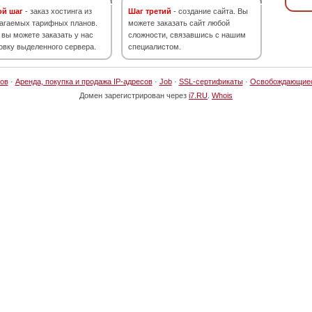
ой шаг
- заказ хостинга из
Шаг третий
- создание сайта. Вы
агаемых тарифных планов.
можете заказать сайт любой
 вы можете заказать у нас
сложности, связавшись с нашим
овку выделенного сервера.
специалистом.
ов
·
Аренда, покупка и продажа IP-адресов
·
Job
·
SSL-сертификаты
·
Освобождающие
Домен зарегистрирован через
i7.RU
.
Whois