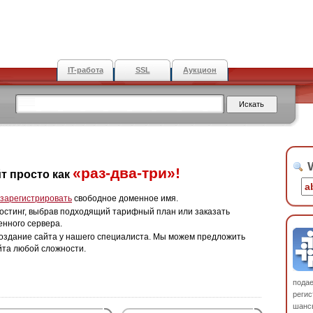
IT-работа
SSL
Аукцион
W
«раз-два-три»!
т просто как
зарегистрировать
свободное доменное имя.
остинг, выбрав подходящий тарифный план или заказать
енного сервера.
оздание сайта у нашего специалиста. Мы можем предложить
йта любой сложности.
пода
регис
шанс