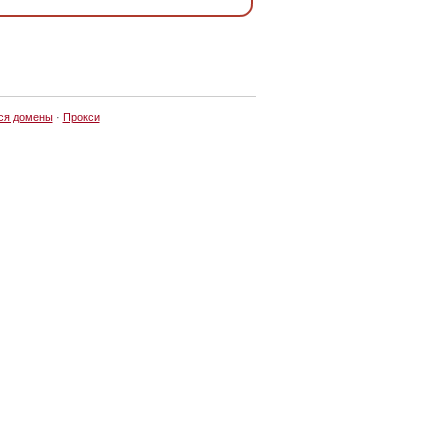
ся домены
·
Прокси