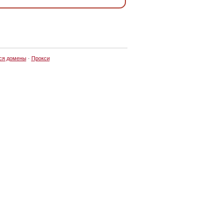
ся домены
·
Прокси