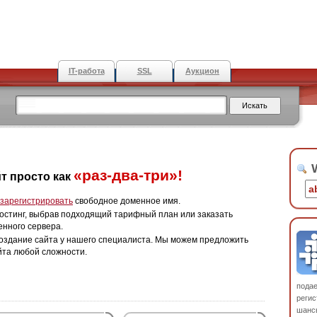
IT-работа
SSL
Аукцион
W
«раз-два-три»!
т просто как
зарегистрировать
свободное доменное имя.
остинг, выбрав подходящий тарифный план или заказать
енного сервера.
оздание сайта у нашего специалиста. Мы можем предложить
йта любой сложности.
пода
регис
шанс