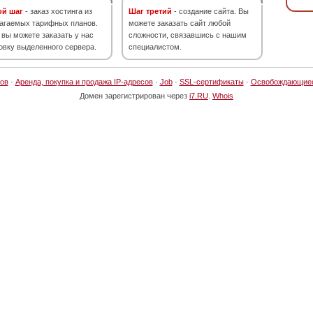
ой шаг
- заказ хостинга из
Шаг третий
- создание сайта. Вы
агаемых тарифных планов.
можете заказать сайт любой
 вы можете заказать у нас
сложности, связавшись с нашим
овку выделенного сервера.
специалистом.
ов
·
Аренда, покупка и продажа IP-адресов
·
Job
·
SSL-сертификаты
·
Освобождающие
Домен зарегистрирован через
i7.RU
.
Whois