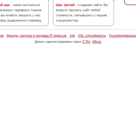
ой шаг
- заказ хостинга из
Шаг третий
- создание сайта. Вы
агаемых тарифных планов.
можете заказать сайт любой
 вы можете заказать у нас
сложности, связавшись с нашим
овку выделенного сервера.
специалистом.
ов
·
Аренда, покупка и продажа IP-адресов
·
Job
·
SSL-сертификаты
·
Освобождающие
Домен зарегистрирован через
i7.RU
.
Whois