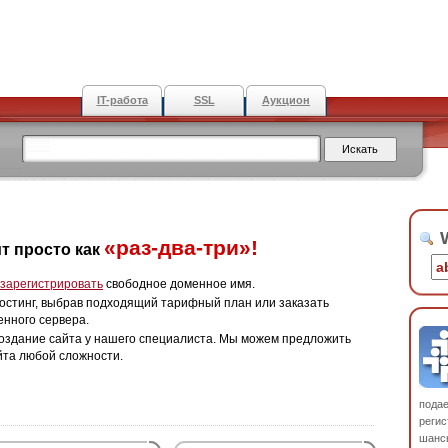
IT-работа
SSL
Аукцион
W
«раз-два-три»!
т просто как
зарегистрировать
свободное доменное имя.
остинг, выбрав подходящий тарифный план или заказать
енного сервера.
оздание сайта у нашего специалиста. Мы можем предложить
йта любой сложности.
пода
регис
шанс