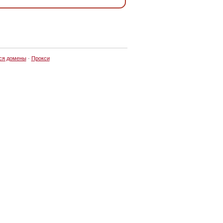
ся домены
·
Прокси