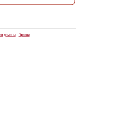
ся домены
·
Прокси