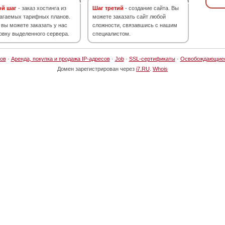
ой шаг
- заказ хостинга из
Шаг третий
- создание сайта. Вы
агаемых тарифных планов.
можете заказать сайт любой
 вы можете заказать у нас
сложности, связавшись с нашим
овку выделенного сервера.
специалистом.
ов
·
Аренда, покупка и продажа IP-адресов
·
Job
·
SSL-сертификаты
·
Освобождающие
Домен зарегистрирован через
i7.RU
.
Whois