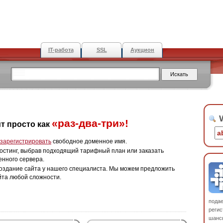
IT-работа
SSL
Аукцион
W
«раз-два-три»!
т просто как
зарегистрировать
свободное доменное имя.
остинг, выбрав подходящий тарифный план или заказать
енного сервера.
оздание сайта у нашего специалиста. Мы можем предложить
йта любой сложности.
пода
регис
шанс