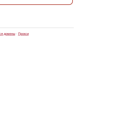
ся домены
·
Прокси