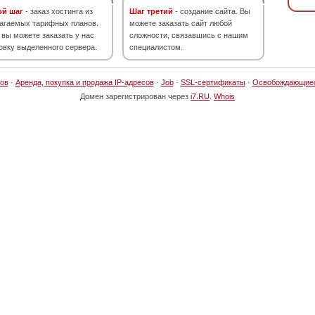
ой шаг
- заказ хостинга из
Шаг третий
- создание сайта. Вы
агаемых тарифных планов.
можете заказать сайт любой
 вы можете заказать у нас
сложности, связавшись с нашим
овку выделенного сервера.
специалистом.
ов
·
Аренда, покупка и продажа IP-адресов
·
Job
·
SSL-сертификаты
·
Освобождающие
Домен зарегистрирован через
i7.RU
.
Whois