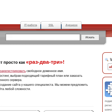
IT-работа
SSL
Аукцион
W
«раз-два-три»!
т просто как
зарегистрировать
свободное доменное имя.
остинг, выбрав подходящий тарифный план или заказать
енного сервера.
оздание сайта у нашего специалиста. Мы можем предложить
йта любой сложности.
пода
регис
шанс