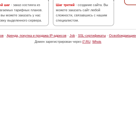
ой шаг
- заказ хостинга из
Шаг третий
- создание сайта. Вы
агаемых тарифных планов.
можете заказать сайт любой
 вы можете заказать у нас
сложности, связавшись с нашим
овку выделенного сервера.
специалистом.
ов
·
Аренда, покупка и продажа IP-адресов
·
Job
·
SSL-сертификаты
·
Освобождающие
Домен зарегистрирован через
i7.RU
.
Whois