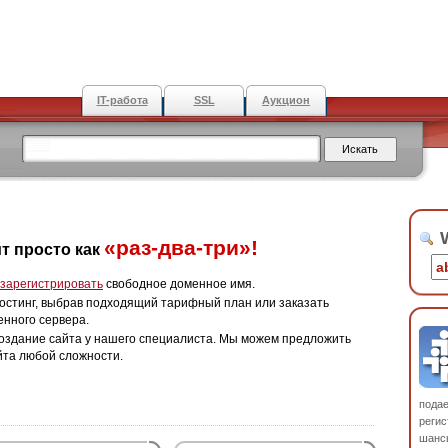
IT-работа
SSL
Аукцион
W
«раз-два-три»!
т просто как
зарегистрировать
свободное доменное имя.
остинг, выбрав подходящий тарифный план или заказать
енного сервера.
оздание сайта у нашего специалиста. Мы можем предложить
йта любой сложности.
пода
регис
шанс