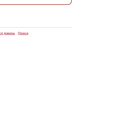
ся домены
·
Прокси