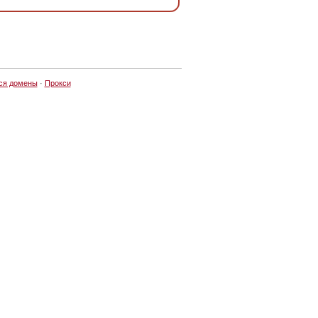
ся домены
·
Прокси