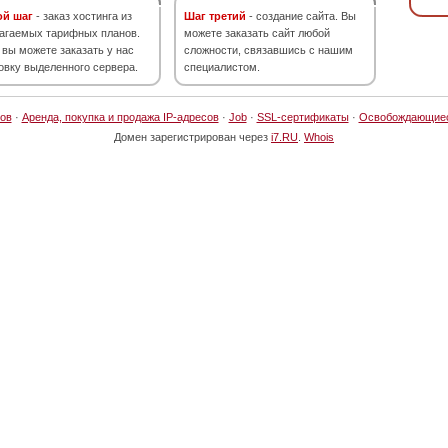
ой шаг
- заказ хостинга из
Шаг третий
- создание сайта. Вы
агаемых тарифных планов.
можете заказать сайт любой
 вы можете заказать у нас
сложности, связавшись с нашим
овку выделенного сервера.
специалистом.
ов
·
Аренда, покупка и продажа IP-адресов
·
Job
·
SSL-сертификаты
·
Освобождающие
Домен зарегистрирован через
i7.RU
.
Whois