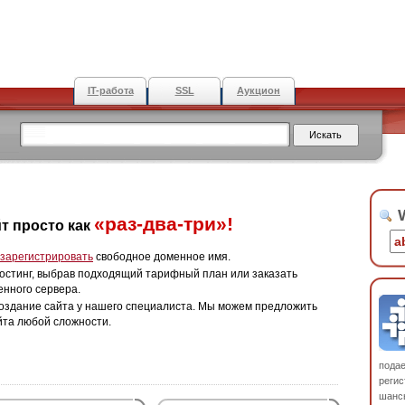
IT-работа
SSL
Аукцион
W
«раз-два-три»!
т просто как
зарегистрировать
свободное доменное имя.
остинг, выбрав подходящий тарифный план или заказать
енного сервера.
оздание сайта у нашего специалиста. Мы можем предложить
йта любой сложности.
пода
регис
шанс