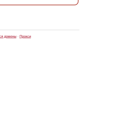
ся домены
·
Прокси