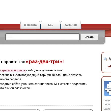
IT-работа
SSL
Аукцион
W
«раз-два-три»!
т просто как
зарегистрировать
свободное доменное имя.
остинг, выбрав подходящий тарифный план или заказать
енного сервера.
оздание сайта у нашего специалиста. Мы можем предложить
йта любой сложности.
пода
регис
шанс