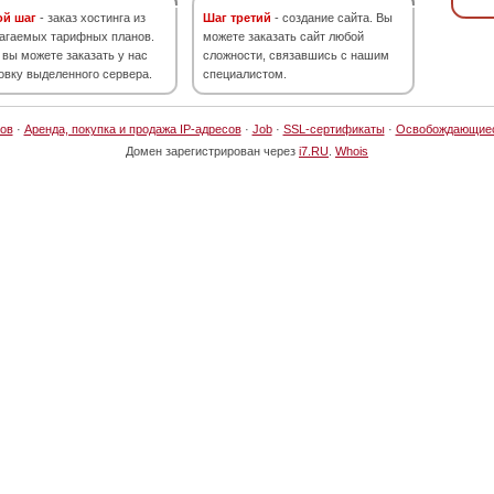
ой шаг
- заказ хостинга из
Шаг третий
- создание сайта. Вы
агаемых тарифных планов.
можете заказать сайт любой
 вы можете заказать у нас
сложности, связавшись с нашим
овку выделенного сервера.
специалистом.
ов
·
Аренда, покупка и продажа IP-адресов
·
Job
·
SSL-сертификаты
·
Освобождающие
Домен зарегистрирован через
i7.RU
.
Whois