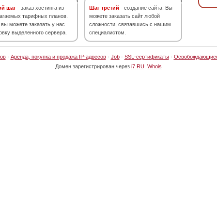
ой шаг
- заказ хостинга из
Шаг третий
- создание сайта. Вы
агаемых тарифных планов.
можете заказать сайт любой
 вы можете заказать у нас
сложности, связавшись с нашим
овку выделенного сервера.
специалистом.
ов
·
Аренда, покупка и продажа IP-адресов
·
Job
·
SSL-сертификаты
·
Освобождающие
Домен зарегистрирован через
i7.RU
.
Whois