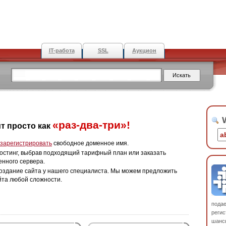
IT-работа
SSL
Аукцион
W
«раз-два-три»!
т просто как
зарегистрировать
свободное доменное имя.
остинг, выбрав подходящий тарифный план или заказать
енного сервера.
оздание сайта у нашего специалиста. Мы можем предложить
йта любой сложности.
пода
регис
шанс