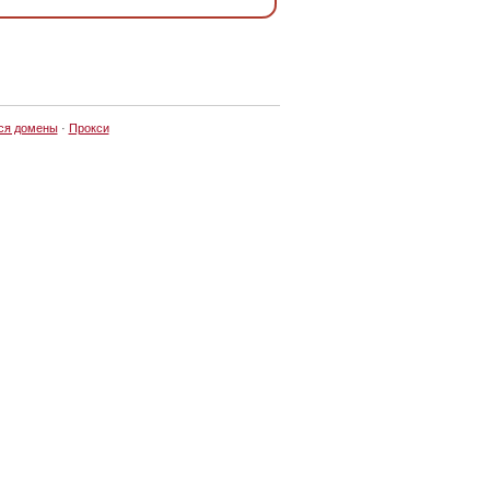
ся домены
·
Прокси