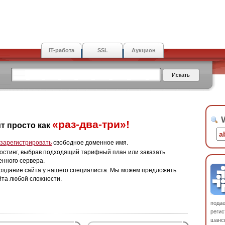
IT-работа
SSL
Аукцион
W
«раз-два-три»!
т просто как
зарегистрировать
свободное доменное имя.
остинг, выбрав подходящий тарифный план или заказать
енного сервера.
оздание сайта у нашего специалиста. Мы можем предложить
йта любой сложности.
пода
регис
шанс