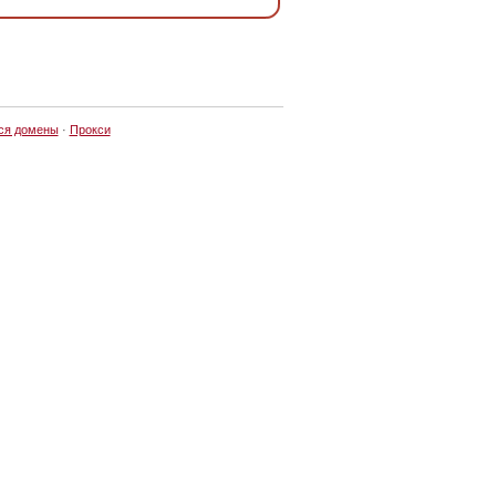
ся домены
·
Прокси