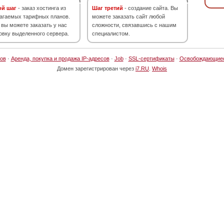
ой шаг
- заказ хостинга из
Шаг третий
- создание сайта. Вы
агаемых тарифных планов.
можете заказать сайт любой
 вы можете заказать у нас
сложности, связавшись с нашим
овку выделенного сервера.
специалистом.
ов
·
Аренда, покупка и продажа IP-адресов
·
Job
·
SSL-сертификаты
·
Освобождающие
Домен зарегистрирован через
i7.RU
.
Whois