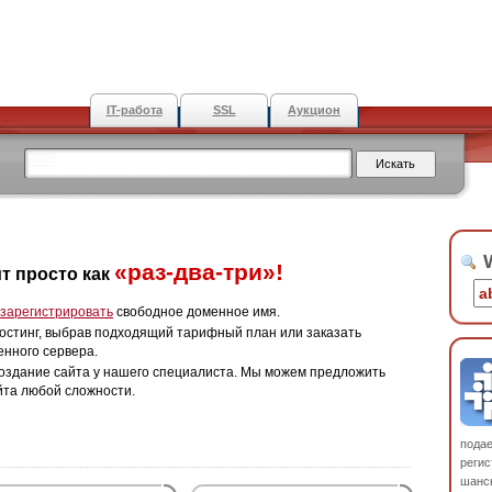
IT-работа
SSL
Аукцион
W
«раз-два-три»!
т просто как
зарегистрировать
свободное доменное имя.
остинг, выбрав подходящий тарифный план или заказать
енного сервера.
оздание сайта у нашего специалиста. Мы можем предложить
йта любой сложности.
пода
регис
шанс