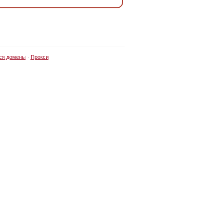
ся домены
·
Прокси