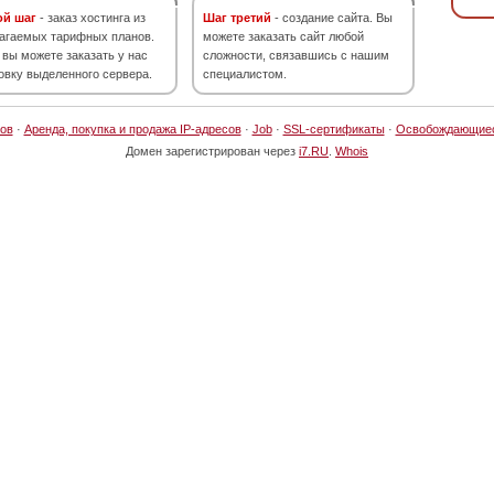
ой шаг
- заказ хостинга из
Шаг третий
- создание сайта. Вы
агаемых тарифных планов.
можете заказать сайт любой
 вы можете заказать у нас
сложности, связавшись с нашим
овку выделенного сервера.
специалистом.
ов
·
Аренда, покупка и продажа IP-адресов
·
Job
·
SSL-сертификаты
·
Освобождающие
Домен зарегистрирован через
i7.RU
.
Whois