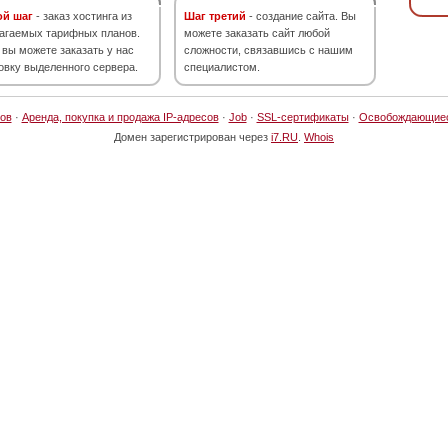
ой шаг
- заказ хостинга из
Шаг третий
- создание сайта. Вы
агаемых тарифных планов.
можете заказать сайт любой
 вы можете заказать у нас
сложности, связавшись с нашим
овку выделенного сервера.
специалистом.
ов
·
Аренда, покупка и продажа IP-адресов
·
Job
·
SSL-сертификаты
·
Освобождающие
Домен зарегистрирован через
i7.RU
.
Whois