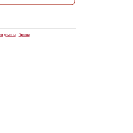
ся домены
·
Прокси