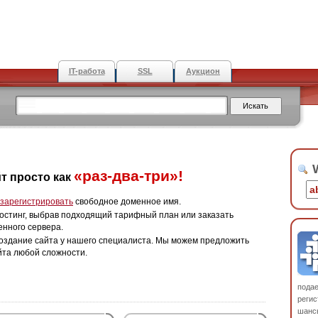
IT-работа
SSL
Аукцион
W
«раз-два-три»!
т просто как
зарегистрировать
свободное доменное имя.
остинг, выбрав подходящий тарифный план или заказать
енного сервера.
оздание сайта у нашего специалиста. Мы можем предложить
йта любой сложности.
пода
регис
шанс