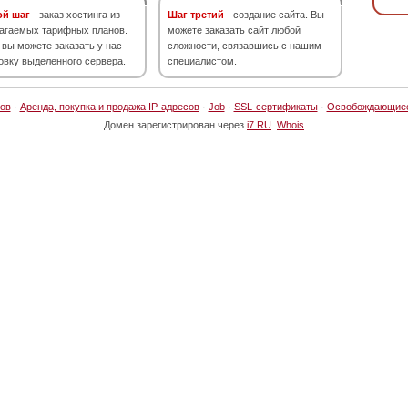
ой шаг
- заказ хостинга из
Шаг третий
- создание сайта. Вы
агаемых тарифных планов.
можете заказать сайт любой
 вы можете заказать у нас
сложности, связавшись с нашим
овку выделенного сервера.
специалистом.
ов
·
Аренда, покупка и продажа IP-адресов
·
Job
·
SSL-сертификаты
·
Освобождающие
Домен зарегистрирован через
i7.RU
.
Whois