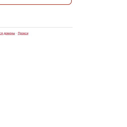
ся домены
·
Прокси