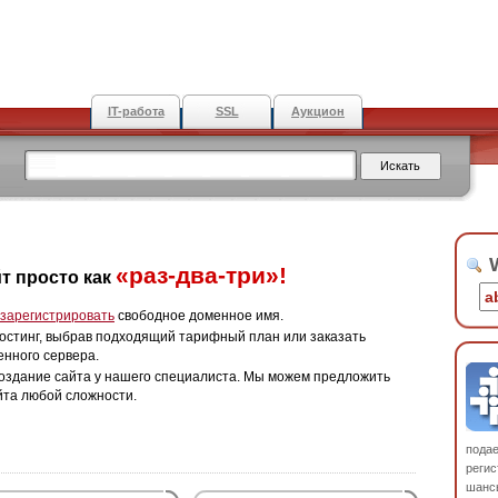
IT-работа
SSL
Аукцион
W
«раз-два-три»!
т просто как
зарегистрировать
свободное доменное имя.
остинг, выбрав подходящий тарифный план или заказать
енного сервера.
оздание сайта у нашего специалиста. Мы можем предложить
йта любой сложности.
пода
регис
шанс