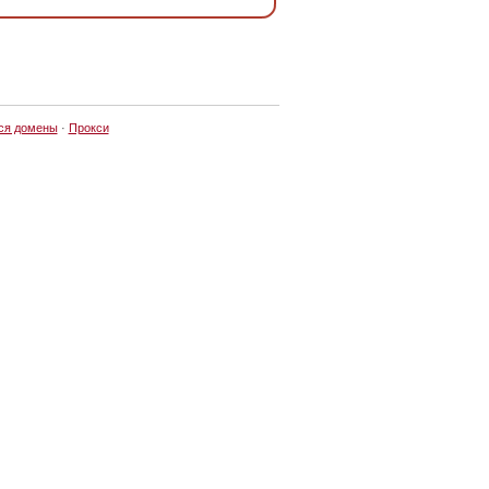
ся домены
·
Прокси