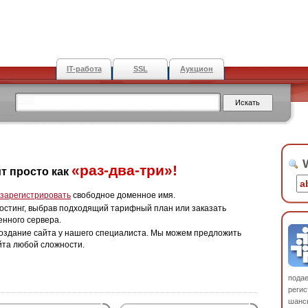
IT-работа
SSL
Аукцион
W
«раз-два-три»!
т просто как
зарегистрировать
свободное доменное имя.
остинг, выбрав подходящий тарифный план или заказать
енного сервера.
оздание сайта у нашего специалиста. Мы можем предложить
йта любой сложности.
пода
регис
шанс