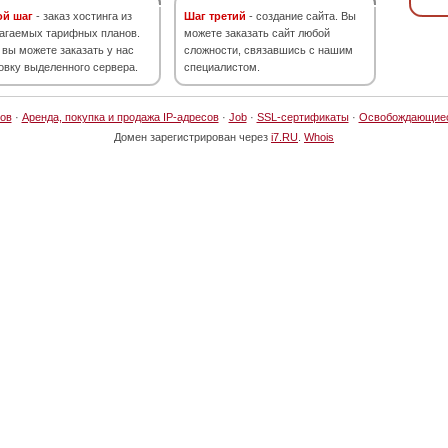
ой шаг
- заказ хостинга из
Шаг третий
- создание сайта. Вы
агаемых тарифных планов.
можете заказать сайт любой
 вы можете заказать у нас
сложности, связавшись с нашим
овку выделенного сервера.
специалистом.
ов
·
Аренда, покупка и продажа IP-адресов
·
Job
·
SSL-сертификаты
·
Освобождающие
Домен зарегистрирован через
i7.RU
.
Whois