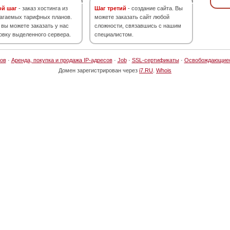
ой шаг
- заказ хостинга из
Шаг третий
- создание сайта. Вы
агаемых тарифных планов.
можете заказать сайт любой
 вы можете заказать у нас
сложности, связавшись с нашим
овку выделенного сервера.
специалистом.
ов
·
Аренда, покупка и продажа IP-адресов
·
Job
·
SSL-сертификаты
·
Освобождающие
Домен зарегистрирован через
i7.RU
.
Whois