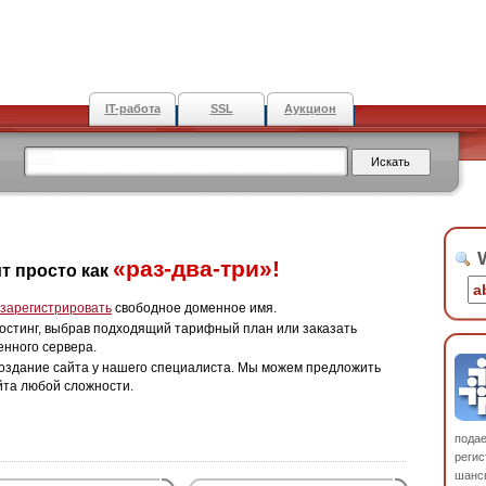
IT-работа
SSL
Аукцион
W
«раз-два-три»!
т просто как
зарегистрировать
свободное доменное имя.
остинг, выбрав подходящий тарифный план или заказать
енного сервера.
оздание сайта у нашего специалиста. Мы можем предложить
йта любой сложности.
пода
регис
шанс