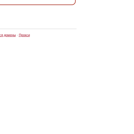
ся домены
·
Прокси