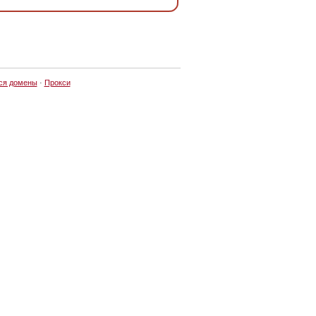
ся домены
·
Прокси