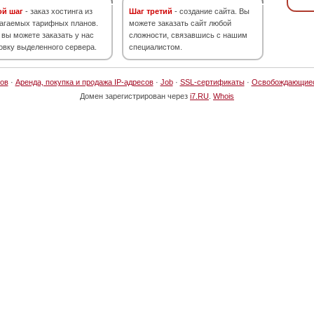
ой шаг
- заказ хостинга из
Шаг третий
- создание сайта. Вы
агаемых тарифных планов.
можете заказать сайт любой
 вы можете заказать у нас
сложности, связавшись с нашим
овку выделенного сервера.
специалистом.
ов
·
Аренда, покупка и продажа IP-адресов
·
Job
·
SSL-сертификаты
·
Освобождающие
Домен зарегистрирован через
i7.RU
.
Whois