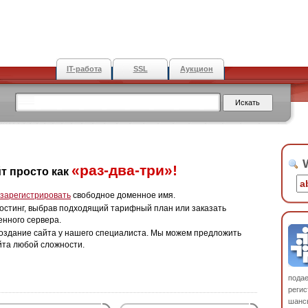
IT-работа
SSL
Аукцион
W
«раз-два-три»!
т просто как
зарегистрировать
свободное доменное имя.
остинг, выбрав подходящий тарифный план или заказать
енного сервера.
оздание сайта у нашего специалиста. Мы можем предложить
йта любой сложности.
пода
регис
шанс