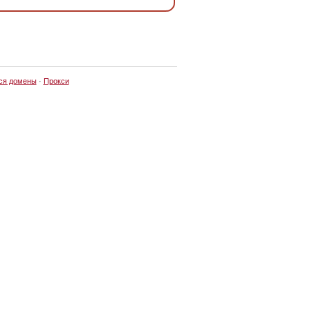
ся домены
·
Прокси