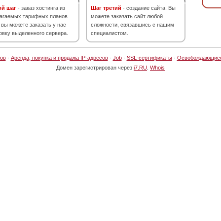
ой шаг
- заказ хостинга из
Шаг третий
- создание сайта. Вы
агаемых тарифных планов.
можете заказать сайт любой
 вы можете заказать у нас
сложности, связавшись с нашим
овку выделенного сервера.
специалистом.
ов
·
Аренда, покупка и продажа IP-адресов
·
Job
·
SSL-сертификаты
·
Освобождающие
Домен зарегистрирован через
i7.RU
.
Whois