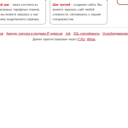
ой шаг
- заказ хостинга из
Шаг третий
- создание сайта. Вы
агаемых тарифных планов.
можете заказать сайт любой
 вы можете заказать у нас
сложности, связавшись с нашим
овку выделенного сервера.
специалистом.
ов
·
Аренда, покупка и продажа IP-адресов
·
Job
·
SSL-сертификаты
·
Освобождающие
Домен зарегистрирован через
i7.RU
.
Whois