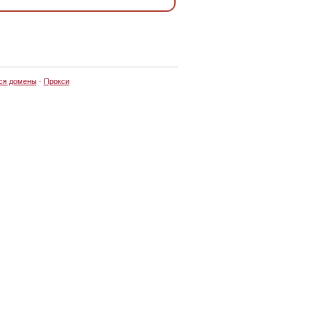
ся домены
·
Прокси