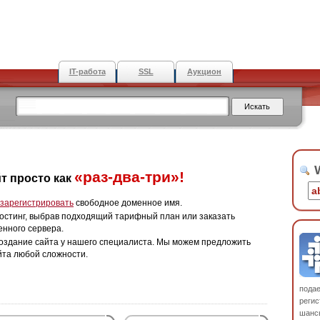
IT-работа
SSL
Аукцион
W
«раз-два-три»!
т просто как
зарегистрировать
свободное доменное имя.
остинг, выбрав подходящий тарифный план или заказать
енного сервера.
оздание сайта у нашего специалиста. Мы можем предложить
йта любой сложности.
пода
регис
шанс