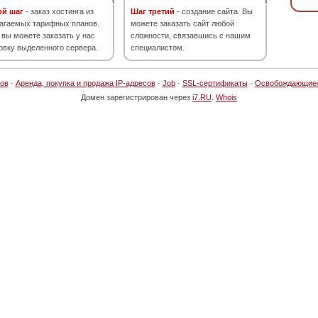
ой шаг
- заказ хостинга из
Шаг третий
- создание сайта. Вы
агаемых тарифных планов.
можете заказать сайт любой
 вы можете заказать у нас
сложности, связавшись с нашим
овку выделенного сервера.
специалистом.
ов
·
Аренда, покупка и продажа IP-адресов
·
Job
·
SSL-сертификаты
·
Освобождающие
Домен зарегистрирован через
i7.RU
.
Whois