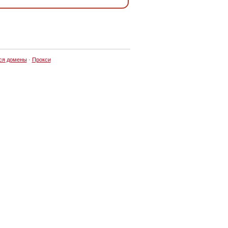
ся домены
·
Прокси