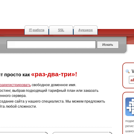
IT-работа
SSL
Аукцион
W
«раз-два-три»!
т просто как
зарегистрировать
свободное доменное имя.
остинг, выбрав подходящий тарифный план или заказать
енного сервера.
оздание сайта у нашего специалиста. Мы можем предложить
йта любой сложности.
пода
регис
шанс