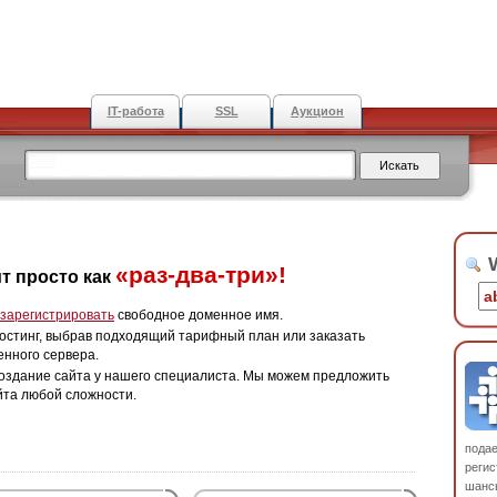
IT-работа
SSL
Аукцион
W
«раз-два-три»!
т просто как
зарегистрировать
свободное доменное имя.
остинг, выбрав подходящий тарифный план или заказать
енного сервера.
оздание сайта у нашего специалиста. Мы можем предложить
йта любой сложности.
пода
регис
шанс