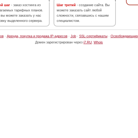
ой шаг
- заказ хостинга из
Шаг третий
- создание сайта. Вы
агаемых тарифных планов.
можете заказать сайт любой
 вы можете заказать у нас
сложности, связавшись с нашим
овку выделенного сервера.
специалистом.
ов
·
Аренда, покупка и продажа IP-адресов
·
Job
·
SSL-сертификаты
·
Освобождающие
Домен зарегистрирован через
i7.RU
.
Whois