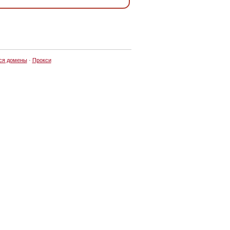
ся домены
·
Прокси