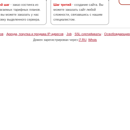
ой шаг
- заказ хостинга из
Шаг третий
- создание сайта. Вы
агаемых тарифных планов.
можете заказать сайт любой
 вы можете заказать у нас
сложности, связавшись с нашим
овку выделенного сервера.
специалистом.
ов
·
Аренда, покупка и продажа IP-адресов
·
Job
·
SSL-сертификаты
·
Освобождающие
Домен зарегистрирован через
i7.RU
.
Whois