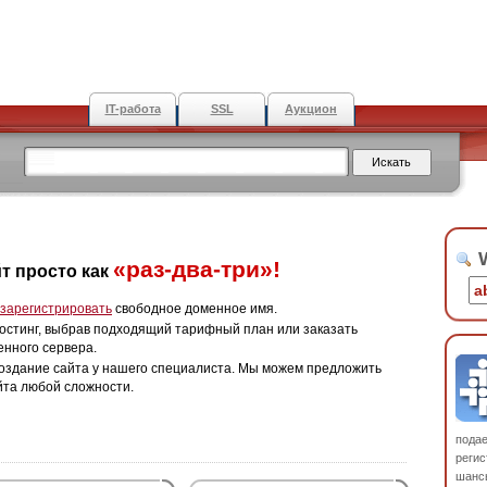
IT-работа
SSL
Аукцион
W
«раз-два-три»!
т просто как
зарегистрировать
свободное доменное имя.
остинг, выбрав подходящий тарифный план или заказать
енного сервера.
оздание сайта у нашего специалиста. Мы можем предложить
йта любой сложности.
пода
регис
шанс