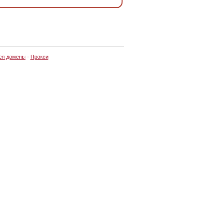
ся домены
·
Прокси